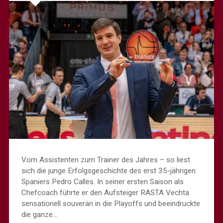
Vom Assistenten zum Trainer des Jahres – so liest
sich die junge Erfolgsgeschichte des erst 35-jährigen
Spaniers Pedro Calles. In seiner ersten Saison als
Chefcoach führte er den Aufsteiger RASTA Vechta
sensationell souverän in die Playoffs und beeindruckte
die ganze…