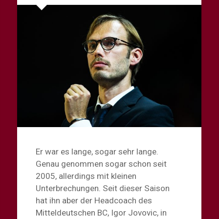
Er war es lange, sogar sehr lange.
Genau genommen sogar schon seit
2005, allerdings mit kleinen
Unterbrechungen. Seit dieser Saison
hat ihn aber der Headcoach des
Mitteldeutschen BC, Igor Jovovic, in