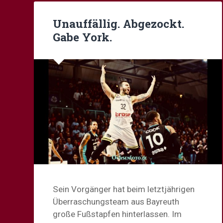
Unauffällig. Abgezockt.
Gabe York.
Sein Vorgänger hat beim letztjährigen
Überraschungsteam aus Bayreuth
große Fußstapfen hinterlassen. Im