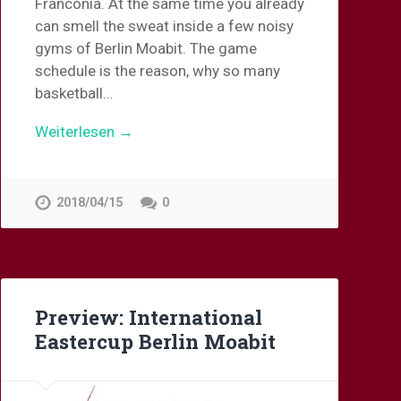
Franconia. At the same time you already
can smell the sweat inside a few noisy
gyms of Berlin Moabit. The game
schedule is the reason, why so many
basketball…
Weiterlesen →
2018/04/15
0
Preview: International
Eastercup Berlin Moabit