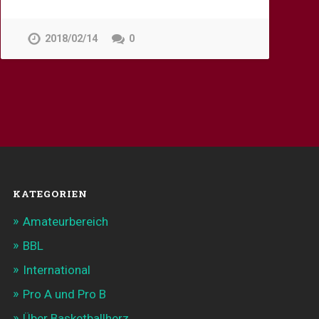
2018/02/14
0
KATEGORIEN
Amateurbereich
BBL
International
Pro A und Pro B
Über Basketballherz