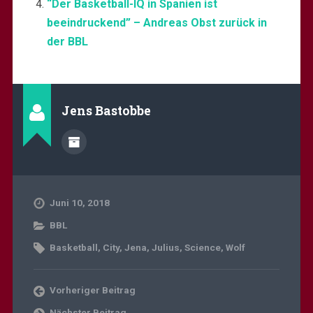
“Der Basketball-IQ in Spanien ist
beeindruckend” – Andreas Obst zurück in
der BBL
Jens Bastobbe
Juni 10, 2018
BBL
Basketball
,
City
,
Jena
,
Julius
,
Science
,
Wolf
Vorheriger Beitrag
Nächster Beitrag