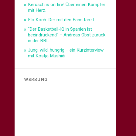
Kerusch is on fire! Über einen Kämpfer
mit Herz.
Flo Koch: Der mit den Fans tanzt
“Der Basketball-IQ in Spanien ist
beeindruckend” – Andreas Obst zurück
in der BBL
Jung, wild, hungrig – ein Kurzinterview
mit Kostja Mushidi
WERBUNG