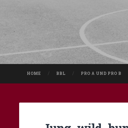
HOME
BBL
PRO A UND PRO B
Jung, wild, hun