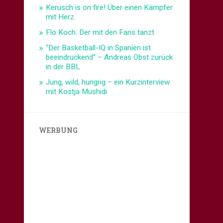
Kerusch is on fire! Über einen Kämpfer
mit Herz.
Flo Koch: Der mit den Fans tanzt
“Der Basketball-IQ in Spanien ist
beeindruckend” – Andreas Obst zurück
in der BBL
Jung, wild, hungrig – ein Kurzinterview
mit Kostja Mushidi
WERBUNG