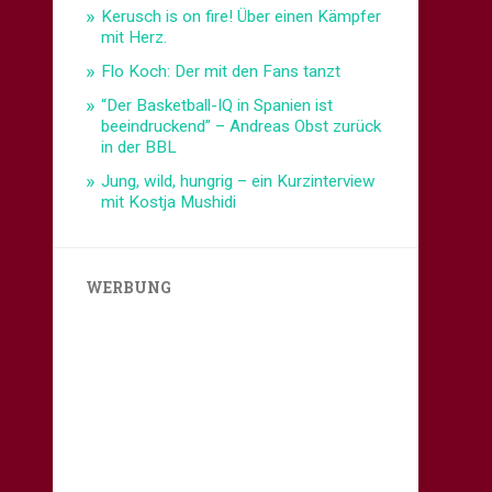
Kerusch is on fire! Über einen Kämpfer
mit Herz.
Flo Koch: Der mit den Fans tanzt
“Der Basketball-IQ in Spanien ist
beeindruckend” – Andreas Obst zurück
in der BBL
Jung, wild, hungrig – ein Kurzinterview
mit Kostja Mushidi
WERBUNG