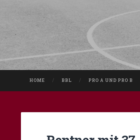
HOME
BBL
PRO A UND PRO B
Rentner mit 37